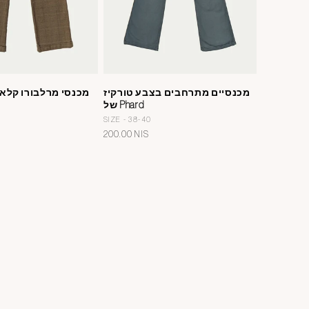
מכנסיים מתרחבים בצבע טורקיז
מכנסי מרלבורו קלא
של Phard
SIZE - 38-40
מחיר
200.00 NIS
רגיל