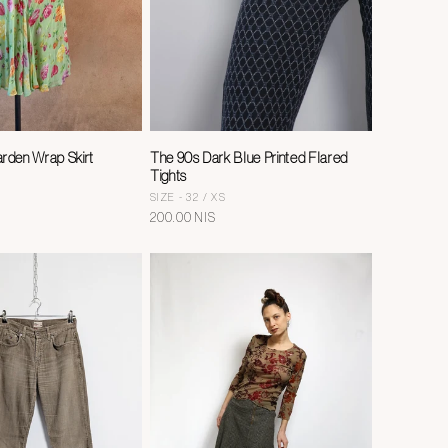
rden Wrap Skirt
The 90s Dark Blue Printed Flared
Tights
SIZE - 32 / XS
מחיר
200.00 NIS
רגיל