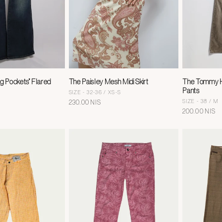
g Pockets” Flared
The Paisley Mesh Midi Skirt
The Tommy Hi
Pants
SIZE - 32-36 / XS-S
SIZE - 38 / M
מחיר
230.00 NIS
מחיר
200.00 NIS
רגיל
רגיל