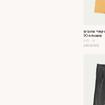
קפרי צהובים
משנות ה-90
SIZE - 32
מחיר
240.00 NIS
רגיל