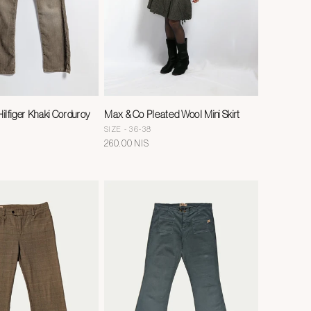
lfiger Khaki Corduroy
Max & Co Pleated Wool Mini Skirt
SIZE - 36-38
מחיר
260.00 NIS
רגיל