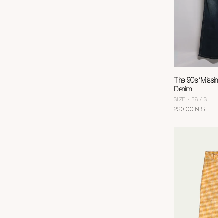
The 90s “Missin
Denim
SIZE - 36 / S
מחיר
230.00 NIS
רגיל